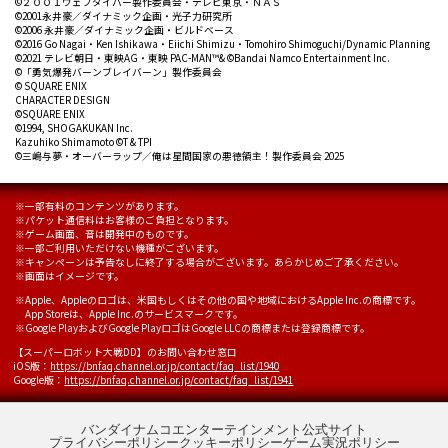
©２００１ウェブダイバー製作委員会・テレビ東京・ＮＡＳ
©2001永井豪／ダイナミック企画・光子力研究所
©2006 永井豪／ダイナミック企画・ビルドベース
©2016 Go Nagai・Ken Ishikawa・Eiichi Shimizu・Tomohiro Shimoguchi/Dynamic Planning
©2021 テレビ朝日・東映AG・東映
PAC-MAN™& ©Bandai Namco Entertainment Inc.
©「勇気爆発バーンブレイバーン」製作委員会
© SQUARE ENIX
CHARACTER DESIGN
©SQUARE ENIX
©1994, SHOGAKUKAN Inc.
Kazuhiko Shimamoto
©T & TPI
©三嶋与夢・オーバーラップ／俺は星間国家の悪徳領主！製作委員会 2025
一部有料のコンテンツがあります。
パケット通信料はお客様のご負担となります。
ゲーム画面、音は開発中のものです。
一部ご利用いただけない機種がございます。
キャンペーンは予告なしに終了する場合がございます。あらかじめご了承ください。
画面はイメージです。
Apple、Appleのロゴは、米国もしくはその他の国や地域におけるApple Inc.の商標です。
App Storeは、Apple Inc.のサービスマークです。
Google PlayおよびGoogle PlayロゴはGoogle LLCの商標または登録商標です。
【スーパーロボット大戦DD】のお問い合わせ窓口
iOS版：
https://bnfaq.channel.or.jp/contact/faq_list/1940
Google版：
https://bnfaq.channel.or.jp/contact/faq_list/1941
バンダイナムコエンターテインメント公式サイト
プライバシーポリシー
クッキーポリシー
ゲーム実況ポリシー