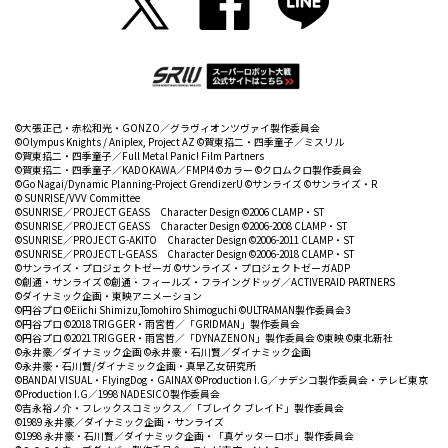
©大張正己・赤松和光・GONZO／グラヴィオンツヴァイ製作委員会
©Olympus Knights / Aniplex, Project AZ
©賀東招二・四季童子／ミスリル
©賀東招二・四季童子／Full Metal Panic! Film Partners
©賀東招二・四季童子／KADOKAWA／FMP!4
©カラー
©クロムクロ製作委員会
©Go Nagai/Dynamic Planning-Project GrendizerU
©サンライズ
©サンライズ・R
© SUNRISE/VVV Committee
©SUNRISE／PROJECT GEASS Character Design ©2006 CLAMP・ST
©SUNRISE／PROJECT GEASS Character Design ©2006-2008 CLAMP・ST
©SUNRISE／PROJECT G-AKITO Character Design ©2006-2011 CLAMP・ST
©SUNRISE／PROJECT L-GEASS Character Design ©2006-2018 CLAMP・ST
©サンライズ・プロジェクトゼーガ
©サンライズ・プロジェクトゼーガADP
©創通・サンライズ
©創通・フィールズ・フライングドッグ／ACTIVERAID PARTNERS
©ダイナミック企画・東映アニメーション
©円谷プロ ©Eiichi Shimizu,Tomohiro Shimoguchi ©ULTRAMAN製作委員会3
©円谷プロ ©2018 TRIGGER・雨宮哲／「GRIDMAN」製作委員会
©円谷プロ ©2021 TRIGGER・雨宮哲／「DYNAZENON」製作委員会
©東映
©東北新社
©永井豪／ダイナミック企画
©永井豪・石川賢／ダイナミック企画
©永井豪・石川賢/ダイナミック企画・真早乙女研究所
©BANDAI VISUAL・FlyingDog・GAINAX
©Production I.G／ナデシコ製作委員会・テレビ東京
©Production I.G／1998 NADESICO製作委員会
©吉永裕ノ介・フレックスコミックス／「ブレイク ブレイド」製作委員会
©1989 永井豪／ダイナミック企画・サンライズ
©1998 永井豪・石川賢／ダイナミック企画・「真ゲッターロボ」製作委員会